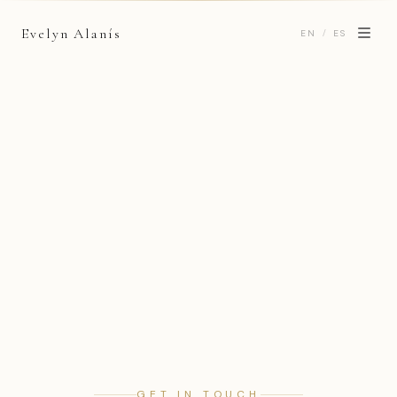
Evelyn Alanís
/
EN
ES
GET IN TOUCH