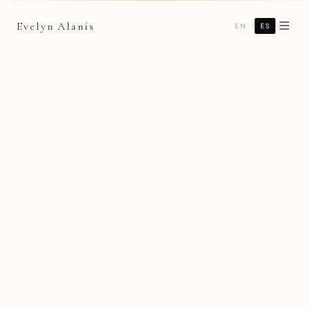
Evelyn Alanís
/
EN
ES