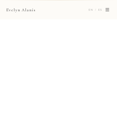
Evelyn Alanís
/
EN
ES