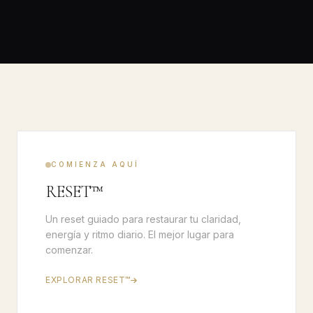
COMIENZA AQUÍ
RESET™
Un reset guiado para restaurar tu claridad,
energía y ritmo diario. El mejor lugar para
comenzar.
EXPLORAR RESET™