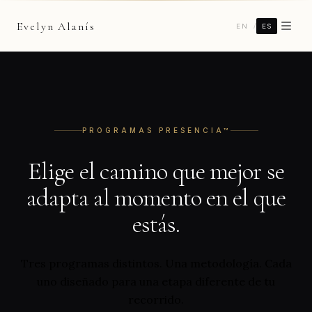
Evelyn Alanís
/
EN
ES
PROGRAMAS PRESENCIA™
Elige el camino que mejor se
adapta
al momento en el que
estás.
Tres programas distintos. Una metodología. Cada
uno diseñado para una etapa diferente de tu
recorrido.